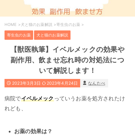
HOME
>
犬と猫のお薬解説
>
寄生虫のお薬
>
寄生虫のお薬
犬と猫のお薬解説
【獣医執筆】イベルメックの効果や
副作用、飲ませ忘れ時の対処法につ
いて解説します！
2023年3月3日
2023年4月24日
なんたべ
イベルメック
病院で
っていうお薬を処方されたけ
れども、
お薬の効果は？